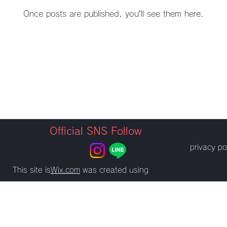
Once posts are published, you’ll see them here.
Official SNS Follow
privacy po
This site is
Wix.com
was created using